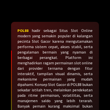
en.products.general.regular_price
en.products.general.sale_price
POL88
hadir sebagai Situs Slot Online
modern yang semakin populer di kalangan
pecinta Slot Gacor karena mengutamakan
performa sistem cepat, akses stabil, serta
pengalaman bermain yang nyaman di
berbagai perangkat. Platform ini
menghadirkan ragam permainan slot online
dari provider ternama dengan fitur
interaktif, tampilan visual dinamis, serta
mekanisme permainan yang mudah
dipahami. Konsep Slot Gacor di POL88 bukan
sekadar istilah tren, melainkan pendekatan
pada ritme permainan, volatilitas, serta
manajemen saldo yang lebih terarah.
Banyak pemain kurang maksimal bukan