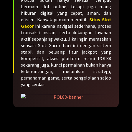
bermain slot online, tetapi juga ruang
hiburan digital yang cepat, aman, dan
efisien. Banyak pemain memilih
Situs Slot
Gacor
ini karena navigasi sederhana, proses
transaksi instan, serta dukungan layanan
aktif sepanjang waktu. Jika ingin merasakan
sensasi Slot Gacor hari ini dengan sistem
stabil dan peluang fitur jackpot yang
kompetitif, akses platform resmi POL88
sekarang juga. Kunci permainan bukan hanya
keberuntungan, melainkan strategi,
pemahaman game, serta pengelolaan saldo
yang cerdas.
item added to your cart