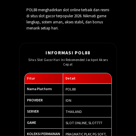
POL88 menghadirkan slot online terbaik dan resmi
di situs slot gacor terpopuler 2026. Nikmati game
lengkap, sistem aman, akses stabil, dan bonus
menarik setiap hari.
INFORMASI POL88
Situs Slot Gacor Hari Ini Rekomended Jackpot Akses
Cepat
Fitur
Detail
Nama Platform
POL88
PROVIDER
IDN
SERVER
THAILAND
GAME
SLOT ONLINE, SLOT777
KOLEKSI PERMAINAN
PRAGMATIC PLAY, PG SOFT,