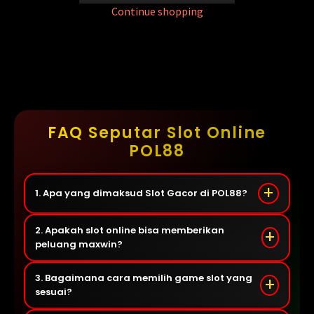
Continue shopping
FAQ Seputar Slot Online
POL88
1. Apa yang dimaksud Slot Gacor di POL88?
Slot Gacor di POL88 menggambarkan permainan slot
2. Apakah slot online bisa memberikan
online yang memiliki ritme bonus aktif, fitur free spin lebih
peluang maxwin?
sering muncul, serta alur kemenangan terasa lebih
konsisten. Istilah ini biasanya berdasarkan
Setiap permainan slot online memiliki potensi maxwin
pengalaman pemain dalam membaca momentum
3. Bagaimana cara memilih game slot yang
sesuai mekanisme dan volatilitasnya. Meski tidak ada
dan karakter game tertentu.
sesuai?
jaminan menang terus-menerus, pemahaman RTP,
pola fitur, serta manajemen modal yang baik dapat