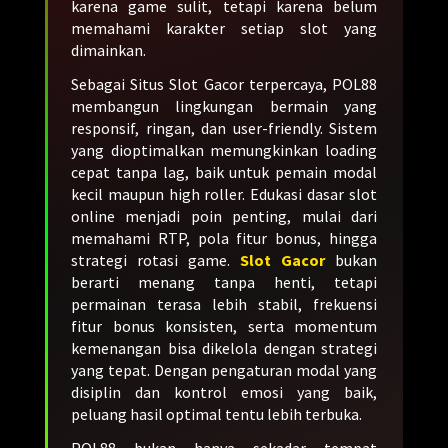
karena game sulit, tetapi karena belum
memahami karakter setiap slot yang
dimainkan.
Sebagai Situs Slot Gacor terpercaya, POL88
membangun lingkungan bermain yang
responsif, ringan, dan user-friendly. Sistem
yang dioptimalkan memungkinkan loading
cepat tanpa lag, baik untuk pemain modal
kecil maupun high roller. Edukasi dasar slot
online menjadi poin penting, mulai dari
memahami RTP, pola fitur bonus, hingga
strategi rotasi game.
Slot Gacor
bukan
berarti menang tanpa henti, tetapi
permainan terasa lebih stabil, frekuensi
fitur bonus konsisten, serta momentum
kemenangan bisa dikelola dengan strategi
yang tepat. Dengan pengaturan modal yang
disiplin dan kontrol emosi yang baik,
peluang hasil optimal tentu lebih terbuka.
POL88 bukan hanya sekadar tempat